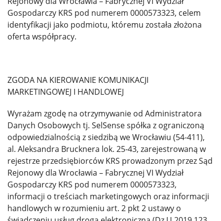
Rejonowy dla Wrocławia – Fabrycznej VI Wydział
Gospodarczy KRS pod numerem 0000573323, celem
identyfikacji jako podmiotu, któremu została złożona
oferta współpracy.
ZGODA NA KIEROWANIE KOMUNIKACJI
MARKETINGOWEJ I HANDLOWEJ
Wyrażam zgodę na otrzymywanie od Administratora
Danych Osobowych tj. SelSense spółka z ograniczoną
odpowiedzialnością z siedzibą we Wrocławiu (54-411),
al. Aleksandra Brucknera lok. 25-43, zarejestrowaną w
rejestrze przedsiębiorców KRS prowadzonym przez Sąd
Rejonowy dla Wrocławia – Fabrycznej VI Wydział
Gospodarczy KRS pod numerem 0000573323,
informacji o treściach marketingowych oraz informacji
handlowych w rozumieniu art. 2 pkt 2 ustawy o
świadczeniu usług drogą elektroniczną (Dz.U.2019.123